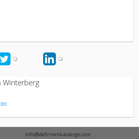
n Winterberg
men
info@defirmenkataloge.com